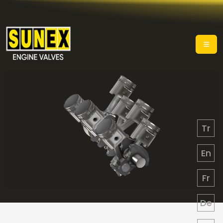
Tr
En
Fr
De